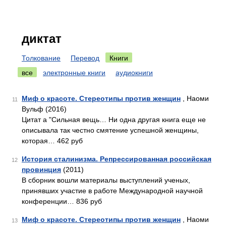
диктат
Толкование
Перевод
Книги
все
электронные книги
аудиокниги
Миф о красоте. Стереотипы против женщин
, Наоми
11
Вульф (2016)
Цитат a "Сильная вещь… Ни одна другая книга еще не
описывала так честно смятение успешной женщины,
которая… 462 руб
История сталинизма. Репрессированная российская
12
провинция
(2011)
В сборник вошли материалы выступлений ученых,
принявших участие в работе Международной научной
конференции… 836 руб
Миф о красоте. Стереотипы против женщин
, Наоми
13