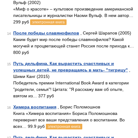
Вульф (2002)
«Миф о красоте» – культовое произведение американской
писательницы и журналистки Наоми Вульф. В нем автор…
299 руб
электронная книга
После победы славянофилов
, Сергей Шарапов (2005)
14
Каким будет мир после победы славянофилов? Какой
могучей и процветающей станет Россия после прихода к…
800 руб
Путь дельфина. Как вырастить счастливых и
15
успешных детей, не превращаясь в мать- "тигрицу"
,
Шими Канг (2015)
Победитель премии International Book Award в категории
"родители, семья"! Цитата: "Я расскажу вам об опыте,
взятом из… 377 руб
Химера воспитания
, Борис Поломошнов
16
Книга «Химера воспитания» Бориса Поломошнова
перевернет все ваши представления о воспитании. Во
всех… 99.9 руб
электронная книга
Путь дельфина. Как вырастить счастливых и