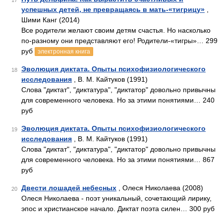
17
успешных детей, не превращаясь в мать-«тигрицу»
,
Шими Канг (2014)
Все родители желают своим детям счастья. Но насколько
по-разному они представляют его! Родители-«тигры»… 299
руб
электронная книга
Эволюция диктата. Опыты психофизиологического
18
исследования
, В. М. Кайтуков (1991)
Слова "диктат", "диктатура", "диктатор" довольно привычны
для современного человека. Но за этими понятиями… 240
руб
Эволюция диктата. Опыты психофизиологического
19
исследования
, В. М. Кайтуков (1991)
Слова "диктат", "диктатура", "диктатор" довольно привычны
для современного человека. Но за этими понятиями… 867
руб
Двести лошадей небесных
, Олеся Николаева (2008)
20
Олеся Николаева - поэт уникальный, сочетающий лирику,
эпос и христианское начало. Диктат поэта силен… 300 руб