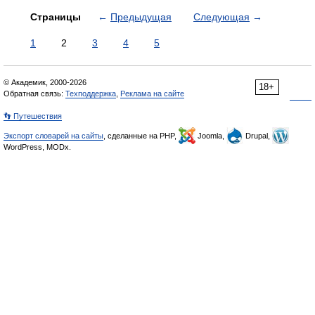
Страницы
←
Предыдущая
Следующая
→
1
2
3
4
5
© Академик, 2000-2026
18+
Обратная связь:
Техподдержка
,
Реклама на сайте
👣 Путешествия
Экспорт словарей на сайты
, сделанные на PHP,
Joomla,
Drupal,
WordPress, MODx.